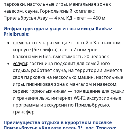
парковки, настольные игры, мангальная зона с
навесом,
сауна. Горнолыжный комплекс
Приэльбрусья Азау — 4
км, КД Чегет — 450 м.
Инфраструктура и
услуги
гостиницы Kavkaz
Prielbrusie:
номера
: отель размещает гостей в 3-х этажном
корпусе (без лифта), всего 7
номеров с
балконами и без, вместимость 20 человек
услуги
: гостиница подходит для семейного
отдыха, работает сауна, на территории имеется
своя парковка на несколько машин, настольные
игры, пикниковая зона с мангалом и навесом,
сервис горнолыжникам — помещение для сушки
и хранения лыж, интернет
WI-FI, экскурсионные
программы и экскурсии по Приэльбрусью,
трансфер
Преимущества отдыха в курортном поселке
Приэльбрусье «
Кавказ
» отель 3*, пос. Терскол: