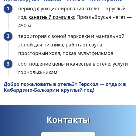
период функционирования отеля — круглый
год,
канатный комплекс
Приэльбрусья Чегет —
450 м
территория с зоной парковки и мангальной
зоной для пикника, работает сауна,
просторный холл, показ мультфильмов
соотношение
цены
и
качества в отеле, услуги
горнолыжникам
Добро пожаловать в отель3* Терскол — отдых в
Кабардино-Балкарии круглый год!
Контакты