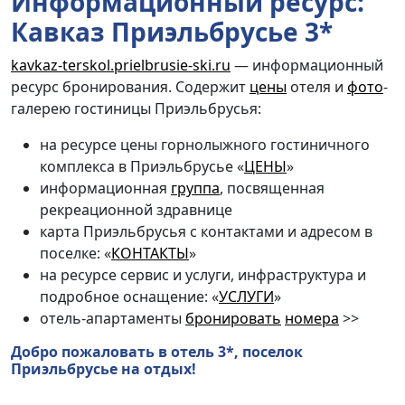
Информационный ресурс:
Кавказ Приэльбрусье 3*
kavkaz-terskol.prielbrusie-ski.ru
— информационный
ресурс бронирования. Содержит
цены
отеля и
фото
-
галерею гостиницы Приэльбрусья:
на ресурсе цены горнолыжного гостиничного
комплекса в Приэльбрусье «
ЦЕНЫ
»
информационная
группа
, посвященная
рекреационной здравнице
карта Приэльбрусья с контактами и адресом в
поселке: «
КОНТАКТЫ
»
на ресурсе сервис и услуги, инфраструктура и
подробное оснащение: «
УСЛУГИ
»
отель-апартаменты
бронировать
номера
>>
Добро пожаловать в отель 3*, поселок
Приэльбрусье на отдых!